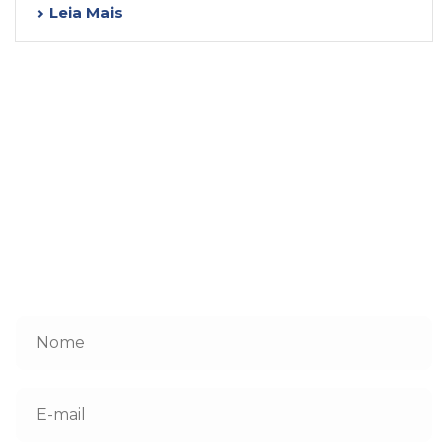
Leia Mais
ENTRE EM CONTATO
Faça um orçamento sem compromisso
Nome
*
E-
mail
*