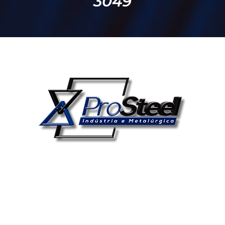
3049
CONTATO
Comercial
(41) 9 9197-3049
(41) 9 9199-3049